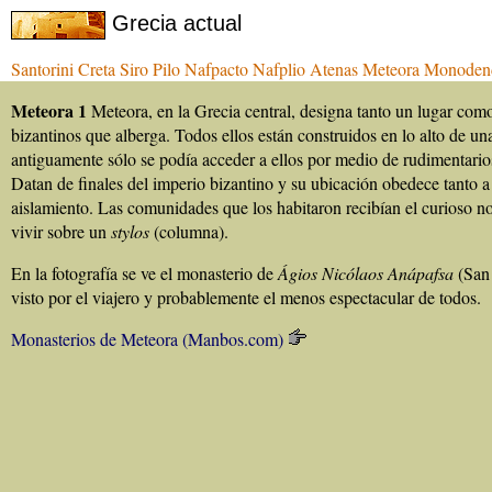
Grecia actual
Santorini
Creta
Siro
Pilo
Nafpacto
Nafplio
Atenas
Meteora
Monoden
Meteora 1
Meteora, en la Grecia central, designa tanto un lugar como
bizantinos que alberga. Todos ellos están construidos en lo alto de un
antiguamente sólo se podía acceder a ellos por medio de rudimentari
Datan de finales del imperio bizantino y su ubicación obedece tanto 
aislamiento. Las comunidades que los habitaron recibían el curioso nom
vivir sobre un
stylos
(columna).
En la fotografía se ve el monasterio de
Ágios Nicólaos Anápafsa
(San 
visto por el viajero y probablemente el menos espectacular de todos.
Monasterios de Meteora (Manbos.com)