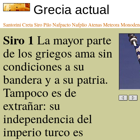
Grecia actual
Santorini
Creta
Siro
Pilo
Nafpacto
Nafplio
Atenas
Meteora
Monoden
Siro 1
La mayor parte
de los griegos ama sin
condiciones a su
bandera y a su patria.
Tampoco es de
extrañar: su
independencia del
imperio turco es