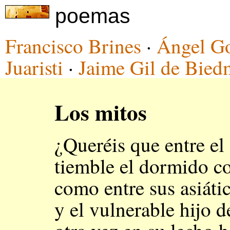
poemas
Francisco Brines
·
Ángel G
Juaristi
·
Jaime Gil de Bied
Los mitos
¿Queréis que entre el
tiemble el dormido c
como entre sus asiáti
y el vulnerable hijo d