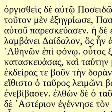
ὀργισθεὶς δὲ αὐτῷ Ποσειδῶ
τοῦτον μὲν ἐξηγρίωσε, Πασ
αὐτοῦ παρεσκεύασεν. ἡ δὲ 
λαμβάνει Δαίδαλον, ὃς ἦν 
᾿Αθηνῶν ἐπὶ φόνῳ. οὗτος ξ
κατασκευάσας, καὶ ταύτην 
ἐκδείρας τε βοῦν τὴν δορὰν
εἴθιστο ὁ ταῦρος λειμῶνι 
ἐνεβίβασεν. ἐλθὼν δὲ ὁ τα
δὲ ᾿Αστέριον ἐγέννησε τὸ