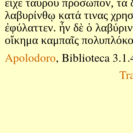
εἶχε ταύρου πρόσωπον, τὰ 
λαβυρίνθῳ κατά τινας χρη
ἐφύλαττεν. ἦν δὲ ὁ λαβύρι
οἴκημα καμπαῖς πολυπλόκο
Apolodoro
, Biblioteca 3.1.
Tr